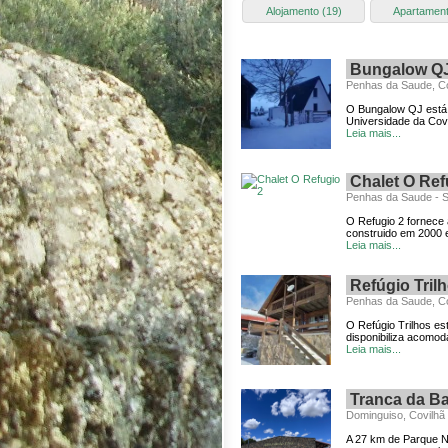
Alojamento (19)
Apartament
Bungalow Q
Penhas da Saude, Co
O Bungalow QJ está l
Universidade da Covi
Leia mais...
Chalet O Ref
Penhas da Saude - Se
O Refugio 2 fornece 
construido em 2000 
Leia mais...
Refúgio Tril
Penhas da Saude, Co
O Refúgio Trilhos es
disponibiliza acomod
Leia mais...
Tranca da Ba
Dominguiso, Covilhã
A 27 km de Parque N