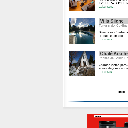
T2 SERRA SHOPPING e
Leia mais...
Villa Silene
Tortosendo, Covilhã
Situada na Covilhã, 
gratuito e uma tele...
Leia mais...
Chalé Acolhe
Penhas da Saude,Cov
Oferece vistas para 
acomodações com um 
Leia mais...
[Inicio