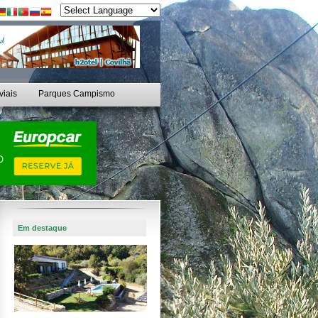
viais
Parques Campismo
Em destaque