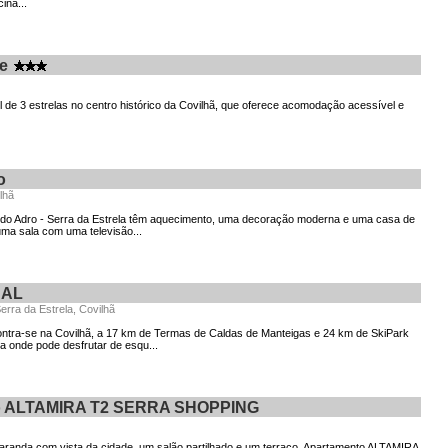
ina...
e
 de 3 estrelas no centro histórico da Covilhã, que oferece acomodação acessível e
o
lhã
do Adro - Serra da Estrela têm aquecimento, uma decoração moderna e uma casa de
uma sala com uma televisão...
 AL
rra da Estrela, Covilhã
ontra-se na Covilhã, a 17 km de Termas de Caldas de Manteigas e 24 km de SkiPark
 onde pode desfrutar de esqu...
o ALTAMIRA T2 SERRA SHOPPING
randa com vista da cidade, um salão partilhado e um terraço, Apartamento ALTAMIRA