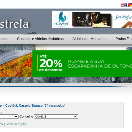
seus
Castelos e Aldeias Históricas
Aldeias de Montanha
Praias Flu
 em Covilhã, Castelo Branco
(74 resultados)
:
Concelho
es
|
Sobre a região