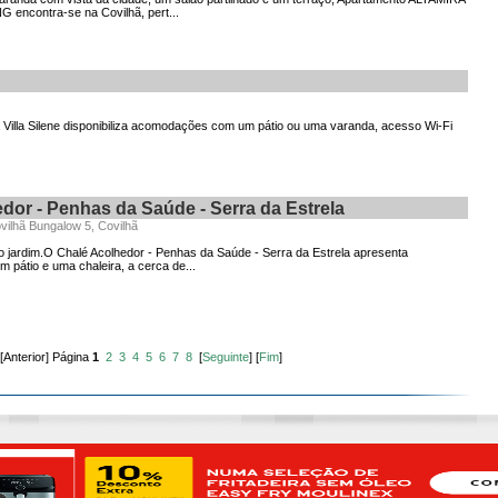
ncontra-se na Covilhã, pert...
a Villa Silene disponibiliza acomodações com um pátio ou uma varanda, acesso Wi-Fi
dor - Penhas da Saúde - Serra da Estrela
ilhã Bungalow 5, Covilhã
o jardim.O Chalé Acolhedor - Penhas da Saúde - Serra da Estrela apresenta
pátio e uma chaleira, a cerca de...
] [Anterior] Página
1
2
3
4
5
6
7
8
[
Seguinte
] [
Fim
]