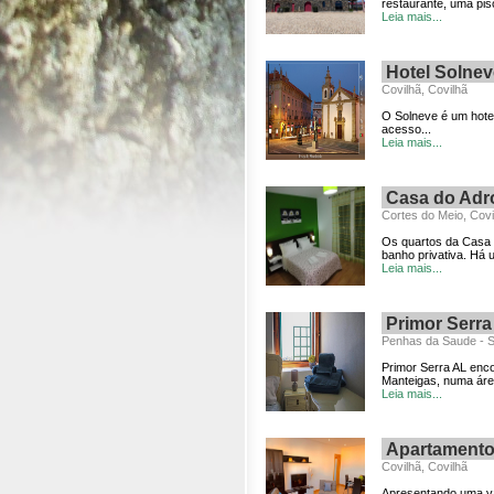
restaurante, uma pisc
Leia mais...
Hotel Solnev
Covilhã, Covilhã
O Solneve é um hotel
acesso...
Leia mais...
Casa do Adr
Cortes do Meio, Covi
Os quartos da Casa 
banho privativa. Há 
Leia mais...
Primor Serra
Penhas da Saude - Se
Primor Serra AL enc
Manteigas, numa área
Leia mais...
Apartament
Covilhã, Covilhã
Apresentando uma va