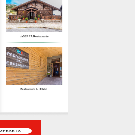
daSERRA Restaurante
Restaurante A TORRE