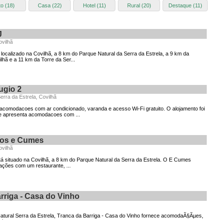
o (18)
Casa (22)
Hotel (11)
Rural (20)
Destaque (11)
J
vilhã
ocalizado na Covilhã, a 8 km do Parque Natural da Serra da Estrela, a 9 km da
lhã e a 11 km da Torre da Ser...
ugio 2
rra da Estrela, Covilhã
acomodacoes com ar condicionado, varanda e acesso Wi-Fi gratuito. O alojamento foi
e apresenta acomodacoes com ...
hos e Cumes
vilhã
tá situado na Covilhã, a 8 km do Parque Natural da Serra da Estrela. O E Cumes
ações com um restaurante, ...
rriga - Casa do Vinho
atural Serra da Estrela, Tranca da Barriga - Casa do Vinho fornece acomodaÃ§Ãµes,