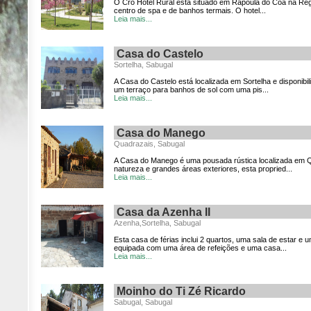
O Cró Hotel Rural está situado em Rapoula do Côa na Reg
centro de spa e de banhos termais. O hotel...
Leia mais...
Casa do Castelo
Sortelha, Sabugal
A Casa do Castelo está localizada em Sortelha e disponibil
um terraço para banhos de sol com uma pis...
Leia mais...
Casa do Manego
Quadrazais, Sabugal
A Casa do Manego é uma pousada rústica localizada em Q
natureza e grandes áreas exteriores, esta propried...
Leia mais...
Casa da Azenha II
Azenha,Sortelha, Sabugal
Esta casa de férias inclui 2 quartos, uma sala de estar e 
equipada com uma área de refeições e uma casa...
Leia mais...
Moinho do Ti Zé Ricardo
Sabugal, Sabugal