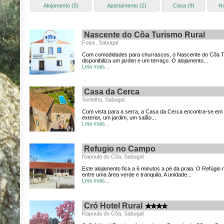
Alojamento (5)
Apartamento (2)
Casa (9)
Ho
Nascente do Côa Turismo Rural
Foios, Sabugal
Com comodidades para churrascos, o Nascente do Côa Tu
disponibiliza um jardim e um terraço. O alojamento...
Leia mais...
Casa da Cerca
Sortelha, Sabugal
Com vista para a serra, a Casa da Cerca encontra-se em 
exterior, um jardim, um salão...
Leia mais...
Refugio no Campo
Rapoula do Cõa, Sabugal
Este alojamento fica a 6 minutos a pé da praia. O Refúgio
entre uma área verde e tranquila. A unidade...
Leia mais...
Cró Hotel Rural
Rapoula do Côa, Sabugal