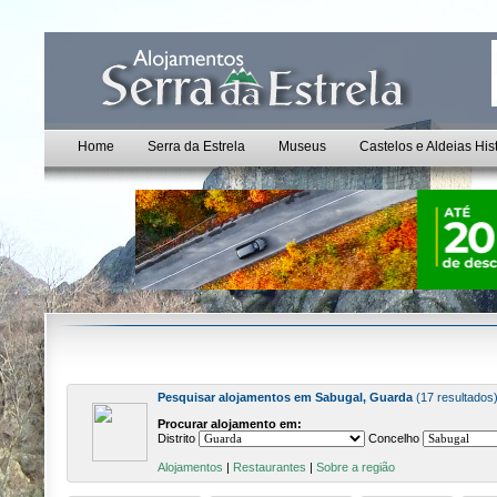
Home
Serra da Estrela
Museus
Castelos e Aldeias His
Pesquisar alojamentos em Sabugal, Guarda
(17 resultados
Procurar alojamento em:
Distrito
Concelho
Alojamentos
|
Restaurantes
|
Sobre a região