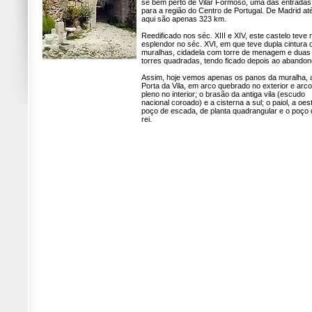
se bem perto de Vilar Formoso, uma das entradas
para a região do Centro de Portugal. De Madrid at
aqui são apenas 323 km.
Reedificado nos séc. XIII e XIV, este castelo teve 
esplendor no séc. XVI, em que teve dupla cintura 
muralhas, cidadela com torre de menagem e duas
torres quadradas, tendo ficado depois ao abandon
Assim, hoje vemos apenas os panos da muralha, 
Porta da Vila, em arco quebrado no exterior e arco
pleno no interior; o brasão da antiga vila (escudo
nacional coroado) e a cisterna a sul; o paiol, a oes
poço de escada, de planta quadrangular e o poço d
rei.