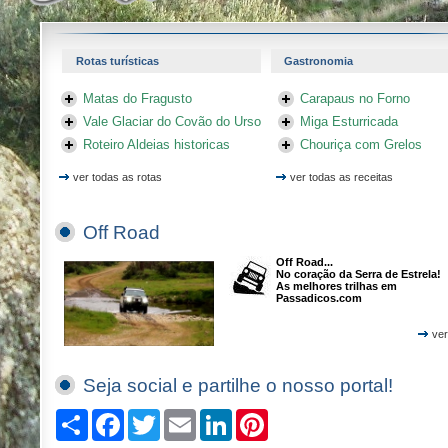
Rotas turísticas
Gastronomia
Matas do Fragusto
Carapaus no Forno
Vale Glaciar do Covão do Urso
Miga Esturricada
Roteiro Aldeias historicas
Chouriça com Grelos
ver todas as rotas
ver todas as receitas
Off Road
Off Road...
No coração da Serra de Estrela!
As melhores trilhas em
Passadicos.com
ver
Seja social e partilhe o nosso portal!
Compartilhe
Facebook
Twitter
Email
LinkedIn
Pinterest