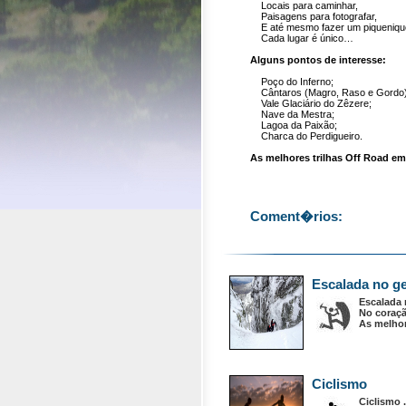
Locais para caminhar,
Paisagens para fotografar,
E até mesmo fazer um piquenique
Cada lugar é único…
Alguns pontos de interesse:
Poço do Inferno;
Cântaros (Magro, Raso e Gordo)
Vale Glaciário do Zêzere;
Nave da Mestra;
Lagoa da Paixão;
Charca do Perdigueiro.
As melhores trilhas Off Road
em
Coment�rios:
Escalada no g
Escalada 
No coraçã
As melho
Ciclismo
Ciclismo .