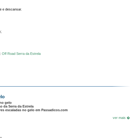
 e descansar.
;
:
Off Road Serra da Estrela
elo
no gelo
o da Serra da Estrela
res escaladas no gelo em Passadicos.com
ver mais �
..