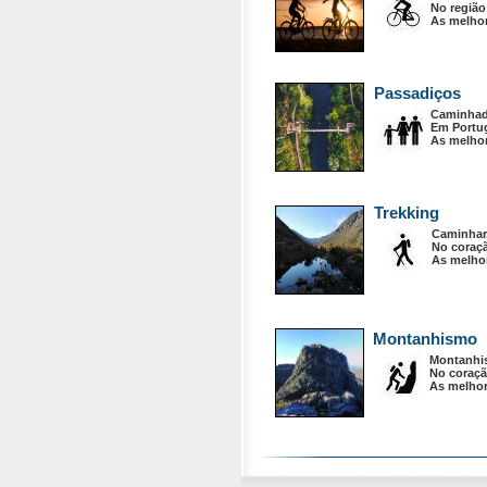
No região
As melhor
Passadiços
Caminhada
Em Portug
As melho
Trekking
Caminhar
No coraçã
As melhor
Montanhismo
Montanhis
No coraçã
As melhor