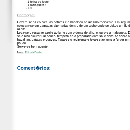
- 1 folha de louro ;
- 1 malagueta ;
- sal
Confecção:
Cozem-se as couves, as batatas e o bacalhau no mesmo recipiente. Em seguid
colocam-se em camadas alternadas dentro de um tacho onde se deitou um fio 
azeite.
Leva-se o restante azeite ao lume com o dente de alho, o louro e a malagueta. 
se o alho alourar um pouco, tempera-se o preparado com sal e deita-se sobre o
bacalhau, batatas e couves. Tapa-se o recipiente e leva-se ao lume a ferver um
pouco.
Serve-se bem quente.
fonte:
Editorial Verbo
Coment�rios: