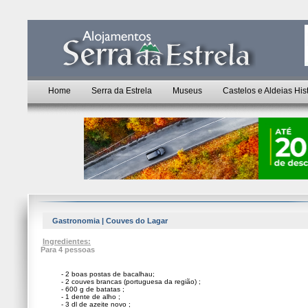
Home
Serra da Estrela
Museus
Castelos e Aldeias His
Gastronomia | Couves do Lagar
Ingredientes:
Para 4 pessoas
- 2 boas postas de bacalhau;
- 2 couves brancas (portuguesa da região) ;
- 600 g de batatas ;
- 1 dente de alho ;
- 3 dl de azeite novo ;