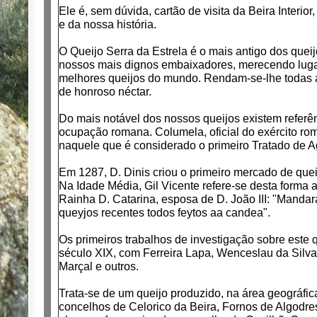
Ele é, sem dúvida, cartão de visita da Beira Interior
e da nossa história.
O Queijo Serra da Estrela é o mais antigo dos que
nossos mais dignos embaixadores, merecendo luga
melhores queijos do mundo. Rendam-se-lhe toda
de honroso néctar.
Do mais notável dos nossos queijos existem refer
ocupação romana. Columela, oficial do exército ro
naquele que é considerado o primeiro Tratado de Ag
Em 1287, D. Dinis criou o primeiro mercado de quei
Na Idade Média, Gil Vicente refere-se desta forma 
Rainha D. Catarina, esposa de D. João III: "Mandar
queyjos recentes todos feytos aa candea".
Os primeiros trabalhos de investigação sobre este q
século XIX, com Ferreira Lapa, Wenceslau da Silva
Marçal e outros.
Trata-se de um queijo produzido, na área geográfica
concelhos de Celorico da Beira, Fornos de Algodre