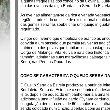
algumas freguesias dos concelho da Covilhã, Guarda
cru das ovelhas da raça Bordaleira Serra da Estrela
As ovelhas alimentam-se da rica e variada vegetaçã
região, produzindo um leite de excepcional qualidad
das gentes serranas soube criar um queijo inigualá
requintado.
O rigor do Inverno que embeleza de branco as enco
convida a um passeio que permita reviver as tradiç
património dos povos que habitam estas pastagens
Corga de Matança, Vila Ruiva e na aldeia histórica 
também, admirar as suas maravilhosas paisagens 
Serra, nas Penhas Douradas...
COMO SE CARACTERIZA O QUEIJO SERRA D
O Queijo Serra da Estrela produz-se a partir de lei
Bordaleira Serra da Estrela e o seu fabrico é artes
leite, depois de aquecido em banho-maria a uma t
adicionada uma infusão de cardo (Cynara carduncul
coagulação demora cerca de 60 minutos e a coalha
sendo colocada num cincho, apertada com as mãos