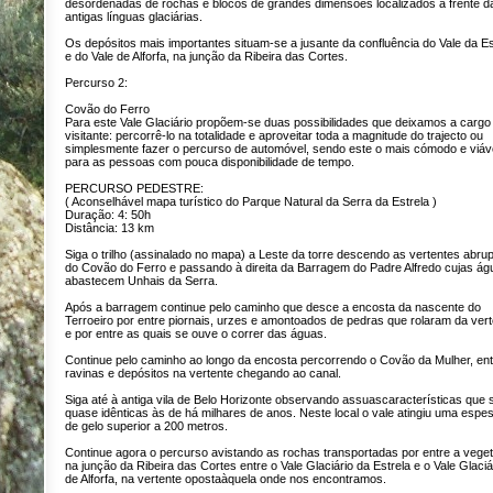
desordenadas de rochas e blocos de grandes dimensões localizados à frente d
antigas línguas glaciárias.
Os depósitos mais importantes situam-se a jusante da confluência do Vale da Es
e do Vale de Alforfa, na junção da Ribeira das Cortes.
Percurso 2:
Covão do Ferro
Para este Vale Glaciário propõem-se duas possibilidades que deixamos a cargo
visitante: percorrê-lo na totalidade e aproveitar toda a magnitude do trajecto ou
simplesmente fazer o percurso de automóvel, sendo este o mais cómodo e viáv
para as pessoas com pouca disponibilidade de tempo.
PERCURSO PEDESTRE:
( Aconselhável mapa turístico do Parque Natural da Serra da Estrela )
Duração: 4: 50h
Distância: 13 km
Siga o trilho (assinalado no mapa) a Leste da torre descendo as vertentes abru
do Covão do Ferro e passando à direita da Barragem do Padre Alfredo cujas ág
abastecem Unhais da Serra.
Após a barragem continue pelo caminho que desce a encosta da nascente do
Terroeiro por entre piornais, urzes e amontoados de pedras que rolaram da ver
e por entre as quais se ouve o correr das águas.
Continue pelo caminho ao longo da encosta percorrendo o Covão da Mulher, ent
ravinas e depósitos na vertente chegando ao canal.
Siga até à antiga vila de Belo Horizonte observando assuascaracterísticas que 
quase idênticas às de há milhares de anos. Neste local o vale atingiu uma espe
de gelo superior a 200 metros.
Continue agora o percurso avistando as rochas transportadas por entre a vege
na junção da Ribeira das Cortes entre o Vale Glaciário da Estrela e o Vale Glaciá
de Alforfa, na vertente opostaàquela onde nos encontramos.