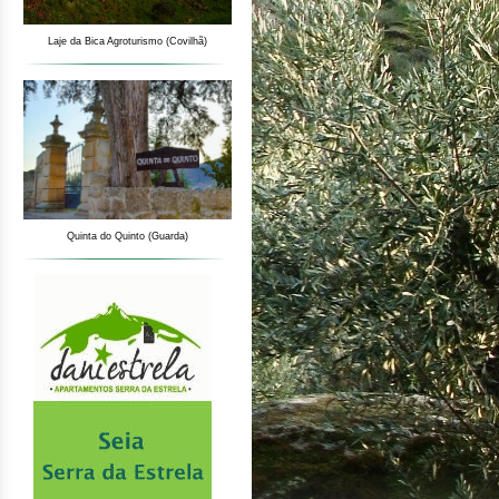
Laje da Bica Agroturismo (Covilhã)
Quinta do Quinto (Guarda)